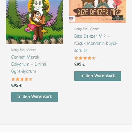
Religiöse Bücher
Bize Benzer Mi? –
Küçük Mervenin büyük
Religiöse Bücher
soruları
Cenneti Merak
Bewertet
Ediyorum – Dinimi
9,95
€
mit
4.32
Öğreniyorum
von 5
In den Warenkorb
Bewertet
9,95
€
mit
4.38
von 5
In den Warenkorb