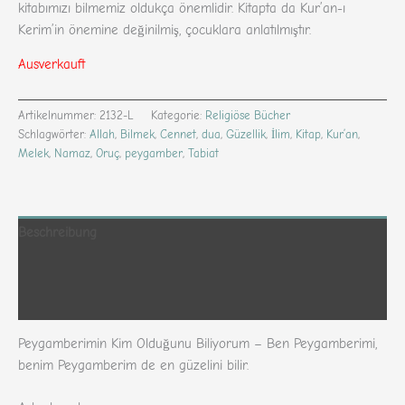
kitabımızı bilmemiz oldukça önemlidir. Kitapta da Kur’an-ı
Kerim’in önemine değinilmiş, çocuklara anlatılmıştır.
Ausverkauft
Artikelnummer:
2132-L
Kategorie:
Religiöse Bücher
Schlagwörter:
Allah
,
Bilmek
,
Cennet
,
dua
,
Güzellik
,
İlim
,
Kitap
,
Kur’an
,
Melek
,
Namaz
,
Oruç
,
peygamber
,
Tabiat
Beschreibung
Zusätzliche Informationen
Rezensionen (288)
Peygamberimin Kim Olduğunu Biliyorum – Ben Peygamberimi,
benim Peygamberim de en güzelini bilir.