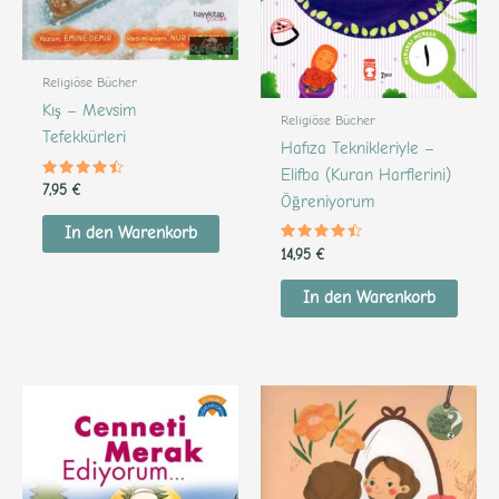
Religiöse Bücher
Kış – Mevsim
Religiöse Bücher
Tefekkürleri
Hafıza Teknikleriyle –
Elifba (Kuran Harflerini)
Bewertet
7,95
€
Öğreniyorum
mit
4.32
von 5
In den Warenkorb
Bewertet
14,95
€
mit
4.32
von 5
In den Warenkorb