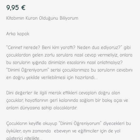
Bewertet
288
9,95
€
mit
4.36
von 5,
basierend
Kitabımın Kuran Olduğunu Biliyorum
auf
Kundenbewertungen
Arka kapak
“Cennet nerede? Beni kim yarattı? Neden dua ediyoruz?” gibi
çocuklardan gelen zorlu sorulara nasıl cevap vermeliyiz, onlara
bu soruların ışığında dinimizin esaslarını nasıl anlatmalıyız?
“Dinimi Öğreniyorum” serisi çocuklarımıza bu soruların cevabını
en doğru şekilde verilebilmesi için hazırlandı…
Dini değerler ile ilgili merak ettikleri cevapları doğru alan
çocuklar, hayatlarının geri kalanında sağlam bir bakış açısı ve
anlam dünyasına sahip olacaklardır.
Çocukların keyifle okuyup “Dinimi Öğreniyorum” diyecekleri bu
öyküler, aynı zamanda ebeveyn ve eğitimciler için de yol
gösterici nitelikte…