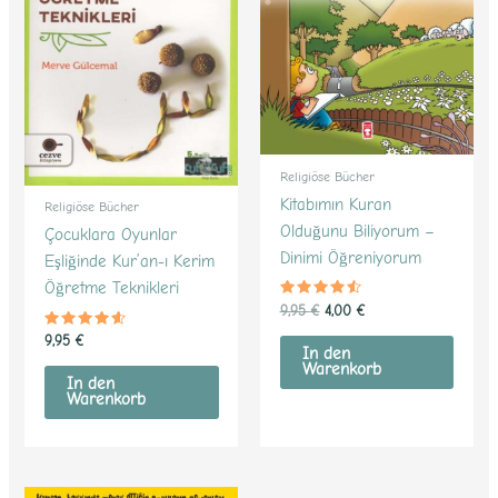
Religiöse Bücher
Kitabımın Kuran
Religiöse Bücher
Olduğunu Biliyorum –
Çocuklara Oyunlar
Dinimi Öğreniyorum
Eşliğinde Kur’an-ı Kerim
Öğretme Teknikleri
Bewertet
9,95
€
4,00
€
mit
4.37
Bewertet
9,95
€
von 5
mit
In den
4.40
Warenkorb
von 5
In den
Warenkorb