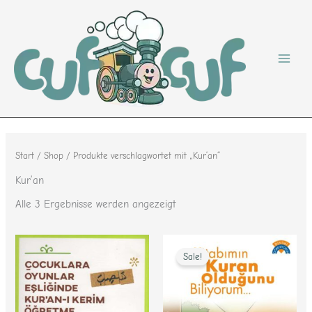
Nach
Zum
Beliebtheit
sortiert
Inhalt
springen
Start
/
Shop
/ Produkte verschlagwortet mit „Kur’an“
Kur’an
Alle 3 Ergebnisse werden angezeigt
Ursprünglicher
Aktueller
Preis
Preis
Sale!
war:
ist:
9,95 €
4,00 €.