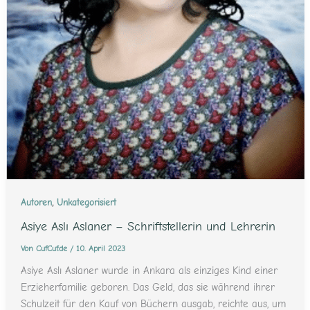
,
Autoren
Unkategorisiert
Asiye Aslı Aslaner – Schriftstellerin und Lehrerin
Von
CufCuf.de
/
10. April 2023
Asiye Aslı Aslaner wurde in Ankara als einziges Kind einer
Erzieherfamilie geboren. Das Geld, das sie während ihrer
Schulzeit für den Kauf von Büchern ausgab, reichte aus, um