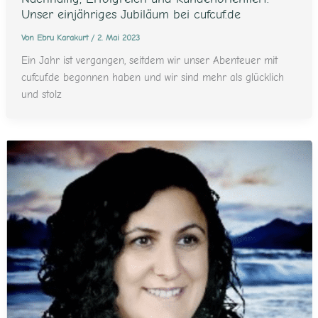
Unser einjähriges Jubiläum bei cufcuf.de
Von
Ebru Karakurt
/
2. Mai 2023
Ein Jahr ist vergangen, seitdem wir unser Abenteuer mit
cufcuf.de begonnen haben und wir sind mehr als glücklich
und stolz