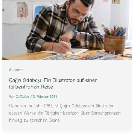
Autoren
Çağrı Odabaşı: Ein Illustrator auf einer
farbenfrohen Reise
Von
CufCuf.de
/
3. Februar 2024
Geboren im Jahr 1987, ist Çağrı Odabaşı ein Illustrator,
dessen Werke die Fähigkeit besitzen, über Sprachgrenzen
hinweg zu sprechen. Seine