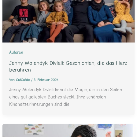
Autoren
Jenny Molendyk Divleli: Geschichten, die das Herz
berühren
Von
CufCuf.de
/
3. Februar 2024
Jenny Molendyk Divleli kennt die Magie, die in den Seiten
eines gut geliebten Buches steckt. Ihre schönsten
Kindheitserinnerungen sind die