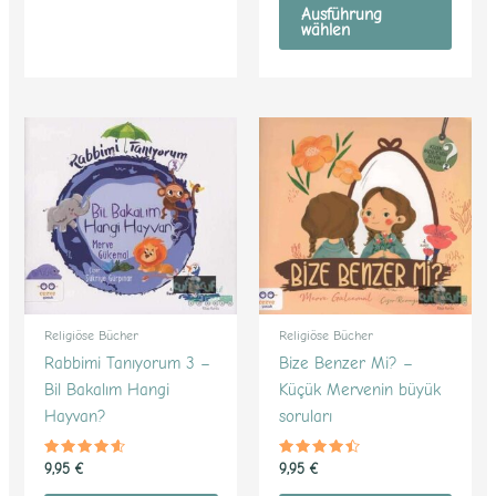
von 5
Ausführung
wählen
Religiöse Bücher
Religiöse Bücher
Rabbimi Tanıyorum 3 –
Bize Benzer Mi? –
Bil Bakalım Hangi
Küçük Mervenin büyük
Hayvan?
soruları
Bewertet
Bewertet
9,95
€
9,95
€
mit
mit
4.41
4.32