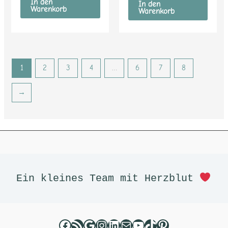
In den
In den
Warenkorb
Warenkorb
1
2
3
4
…
6
7
8
→
Facebook
RSS-Feed
Google
Instagram
LinkedIn
E-Mail
YouTube
TikTok
Pinterest
Ein kleines Team mit Herzblut 