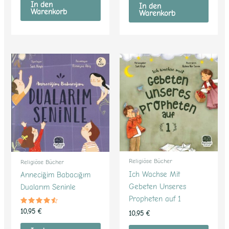
von 5
von 5
In den
In den
Warenkorb
Warenkorb
Religiöse Bücher
Religiöse Bücher
Ich Wachse Mit
Anneciğim Babacığım
Gebeten Unseres
Dualarım Seninle
Propheten auf 1
Bewertet
10,95
€
10,95
€
mit
4.33
von 5