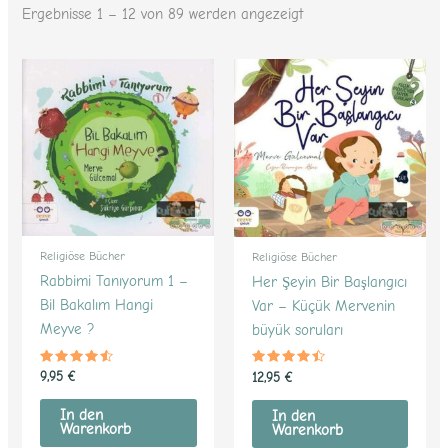
Ergebnisse 1 – 12 von 89 werden angezeigt
Religiöse Bücher
Religiöse Bücher
Rabbimi Tanıyorum 1 –
Her Şeyin Bir Başlangıcı
Bil Bakalım Hangi
Var – Küçük Mervenin
Meyve ?
büyük soruları
Bewertet
Bewertet
9,95
€
12,95
€
mit
mit
4.35
4.32
von 5
von 5
In den
In den
Warenkorb
Warenkorb