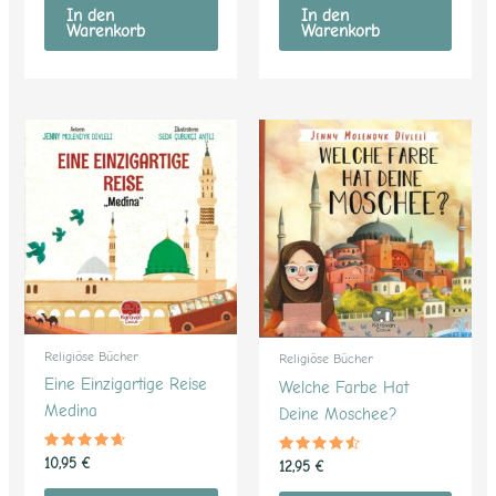
von 5
von 5
In den
In den
Warenkorb
Warenkorb
Religiöse Bücher
Religiöse Bücher
Eine Einzigartige Reise
Welche Farbe Hat
Medina
Deine Moschee?
Bewertet
10,95
€
Bewertet
12,95
€
mit
mit
4.47
4.37