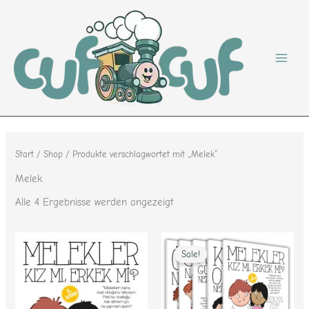
Nach
Zum
Beliebtheit
sortiert
Inhalt
springen
Start
/
Shop
/ Produkte verschlagwortet mit „Melek“
Melek
Alle 4 Ergebnisse werden angezeigt
Ursprünglicher
Aktueller
Preis
Preis
Sale!
war:
ist:
40,89 €
24,53 €.