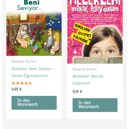
Religiöse Bücher
Melekler Beni Seviyor –
Religiöse Bücher
Dinimi Öğreniyorum
Melekleri Merak
Ediyorum
Bewertet
9,95
€
9,19
€
mit
4.33
von 5
In den
In den
Warenkorb
Warenkorb