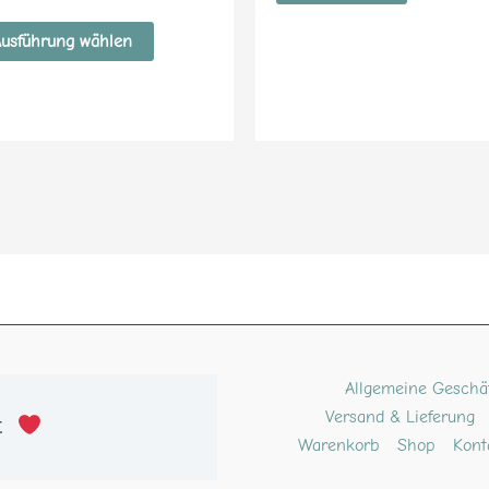
9
 5
usführung wählen
ube
kTok
Pinterest
Allgemeine Geschä
Versand & Lieferung
t 
Warenkorb
Shop
Kont