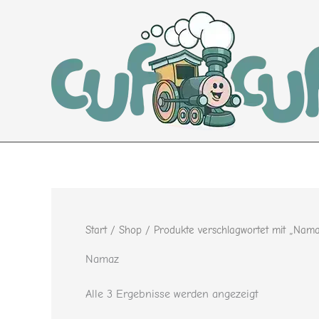
Nach
Zum
Beliebtheit
Inhalt
sortiert
springen
Start
/
Shop
/ Produkte verschlagwortet mit „Nam
Namaz
Alle 3 Ergebnisse werden angezeigt