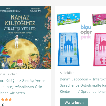
Dieses
Produkt
weist
mehrere
Varianten
auf.
Die
Optionen
können
auf
der
Aktivitäten
giöse Bücher
Produktseite
Benim Seccadem – Interakt
z Kıldığımız Sıradışı Yerler
gewählt
Sprechende Gebetsmatte fü
ie außergewöhnlichen Orte,
werden
Kinder mit 7 Sprachoptione
denen wir beten
Weiterlesen
ertet
95
€