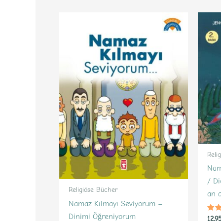
Reli
Nama
/ D
Religiöse Bücher
an 
Namaz Kılmayı Seviyorum –
Dinimi Öğreniyorum
Bew
12,