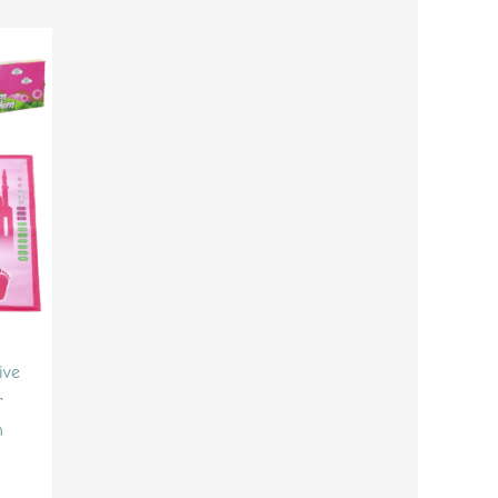
ive
r
n