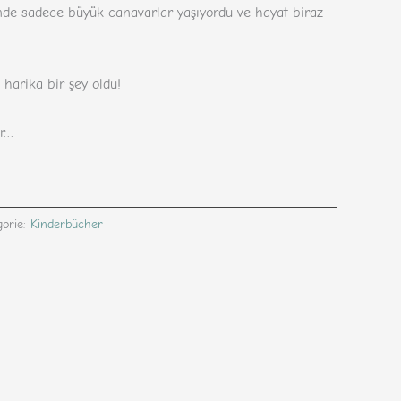
nde sadece büyük canavarlar yaşıyordu ve hayat biraz
harika bir şey oldu!
or…
gorie:
Kinderbücher