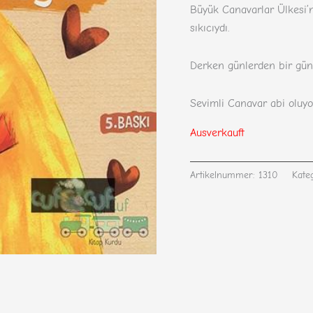
basierend
Büyük Canavarlar Ülkesi’
auf
Kundenbewertungen
sıkıcıydı.
Derken günlerden bir gün 
Sevimli Canavar abi oluy
Ausverkauft
Artikelnummer:
1310
Kate