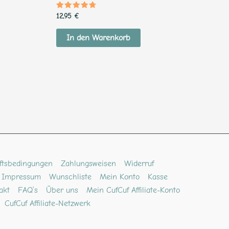
Bewertet
12,95
€
mit
4.45
von 5
In den Warenkorb
ftsbedingungen
Zahlungsweisen
Widerruf
Impressum
Wunschliste
Mein Konto
Kasse
akt
FAQ’s
Über uns
Mein CufCuf Affiliate-Konto
CufCuf Affiliate-Netzwerk