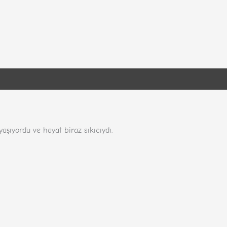
onen (320)
şıyordu ve hayat biraz sıkıcıydı.