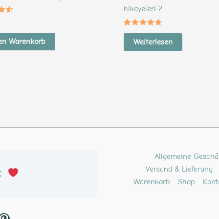
hikayeleri 2
et
Bewertet
mit
en Warenkorb
Weiterlesen
4.40
von 5
ube
kTok
Pinterest
Allgemeine Geschä
Versand & Lieferung
t 
Warenkorb
Shop
Kont