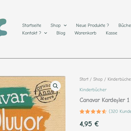
Startseite
Shop
Neue Produkte ?
Büche
Kontakt ?
Blog
Warenkorb
Kasse
Start
/
Shop
/
Kinderbüche
Kinderbücher
Canavar Kardeşler 1
(
320
Kunde
Bewertet
320
4,95
€
mit
4.46
von 5,