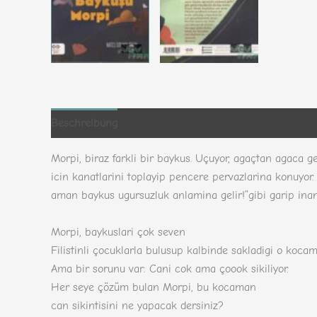
Beschreibung
Zusätzliche Informationen
Rezensio
Morpi, biraz farkli bir baykus. Uçuyor, agaçtan agaca g
icin kanatlarini toplayip pencere pervazlarina konuyor.
aman baykus ugursuzluk anlamina gelir!”gibi garip inani
Morpi, baykuslari çok seven
Filistinli çocuklarla bulusup kalbinde sakladigi o kocam
Ama bir sorunu var: Cani cok ama çoook sikiliyor.
Her seye çözüm bulan Morpi, bu kocaman
can sikintisini ne yapacak dersiniz?