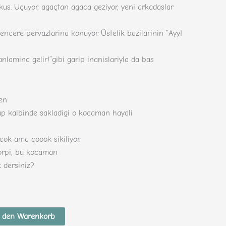
ykus. Uçuyor, agaçtan agaca geziyor, yeni arkadaslar
pencere pervazlarina konuyor. Üstelik bazilarinin “Ayy!
lamina gelir!”gibi garip inanislariyla da bas
en
sup kalbinde sakladigi o kocaman hayali
cok ama çoook sikiliyor.
rpi, bu kocaman
k dersiniz?
 den Warenkorb