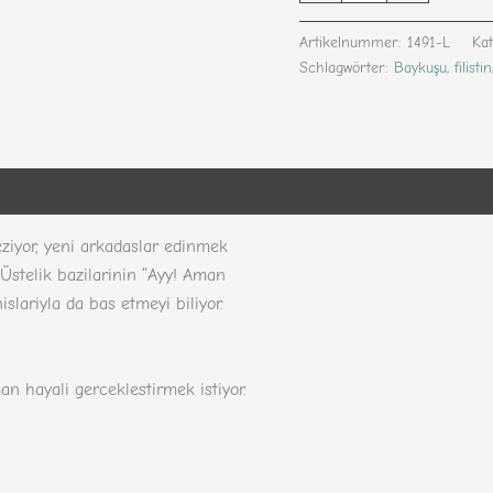
Artikelnummer:
1491-L
Ka
Schlagwörter:
Baykuşu
,
filistin
nen (324)
eziyor, yeni arkadaslar edinmek
 Üstelik bazilarinin “Ayy! Aman
slariyla da bas etmeyi biliyor.
an hayali gerceklestirmek istiyor.