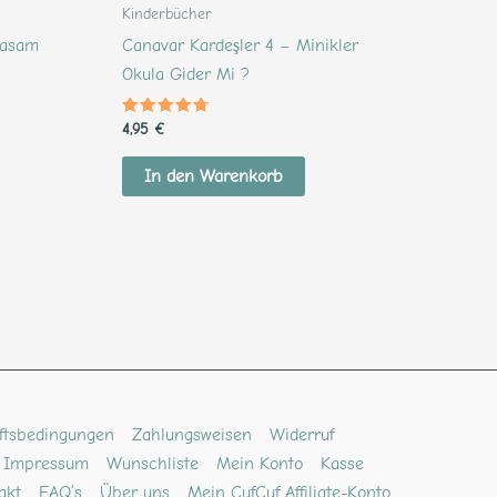
Kinderbücher
lasam
Canavar Kardeşler 4 – Minikler
Okula Gider Mi ?
Bewertet
4,95
€
mit
4.44
von 5
In den Warenkorb
ftsbedingungen
Zahlungsweisen
Widerruf
Impressum
Wunschliste
Mein Konto
Kasse
akt
FAQ’s
Über uns
Mein CufCuf Affiliate-Konto