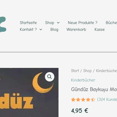
Startseite
Shop
Neue Produkte ?
Büche
Kontakt ?
Blog
Warenkorb
Kasse
Gündüz
Start
/
Shop
/
Kinderbüche
Baykuşu
Kinderbücher
Morpi
Menge
Gündüz Baykuşu Mo
(
324
Kunde
Bewertet
324
4,95
€
mit
4.36
von 5,