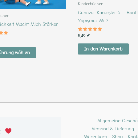
der
Kinderbücher
Produktseite
Canavar Kardeşler 5 – Bant
ücher
gewählt
Yapışmaz Mı ?
ichkeit Macht Mich Stärker
werden
Bewertet
5,49
€
et
mit
4.43
von 5
In den Warenkorb
ührung wählen
ube
kTok
Pinterest
Allgemeine Geschä
Versand & Lieferung
t 
Warenkorb
Shop
Kont