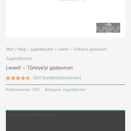
Start
/
Shop
/
Jugendbücher
/ Levent – Türkiye´yi geziyorum
Jugendbücher
Levent – Türkiye´yi geziyorum
(
160
Kundenrezensionen)
Bewertet
160
mit
4.38
Artikelnummer:
3110
Kategorie:
Jugendbücher
von 5,
basierend
auf
Kundenbewertungen
Zusätzliche Informationen
Rezensionen (160)