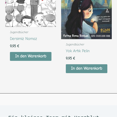
Jugendbücher
Dersimiz Namaz
Jugendbücher
9,95
€
Yok Artık Pelin
In den Warenkorb
9,95
€
In den Warenkorb
Facebook
RSS-Feed
Google
Instagram
LinkedIn
E-Mail
YouTube
TikTok
Pinterest