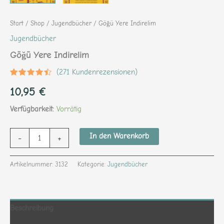
Start
/
Shop
/
Jugendbücher
/ Göğü Yere Indirelim
Jugendbücher
Göğü Yere Indirelim
(
271
Kundenrezensionen)
Bewertet
271
10,95
€
mit
4.25
von 5,
basierend
Verfügbarkeit:
Vorrätig
auf
Kundenbewertungen
In den Warenkorb
-
+
Artikelnummer:
3132
Kategorie:
Jugendbücher
Beschreibung