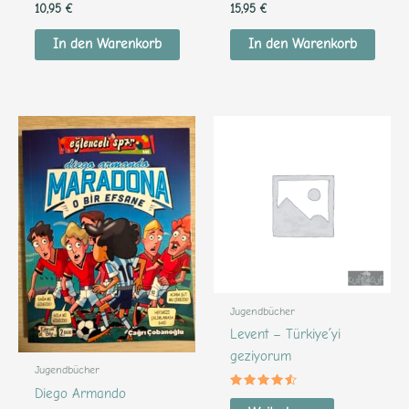
15,95
€
10,95
€
In den Warenkorb
In den Warenkorb
Jugendbücher
Levent – Türkiye´yi
geziyorum
Jugendbücher
Diego Armando
Bewertet
mit