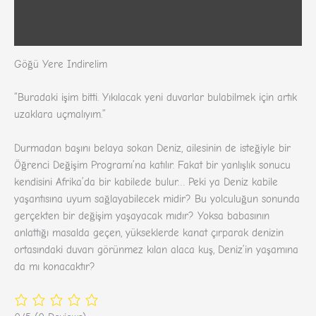
Zusätzliche Informationen
Rezensionen (271)
Göğü Yere Indirelim
“Buradaki işim bitti. Yıkılacak yeni duvarlar bulabilmek için artık
uzaklara uçmalıyım.”
Durmadan başını belaya sokan Deniz, ailesinin de isteğiyle bir
Öğrenci Değişim Programı’na katılır. Fakat bir yanlışlık sonucu
kendisini Afrika’da bir kabilede bulur… Peki ya Deniz kabile
yaşantısına uyum sağlayabilecek midir? Bu yolculuğun sonunda
gerçekten bir değişim yaşayacak mıdır? Yoksa babasının
anlattığı masalda geçen, yükseklerde kanat çırparak denizin
ortasındaki duvarı görünmez kılan alaca kuş, Deniz’in yaşamına
da mı konacaktır?