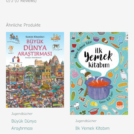
0/5
(0 Reviews)
Ähnliche Produkte
Jugendbücher
Jugendbücher
Büyük Dünya
İlk Yemek Kitabım
Araştırması