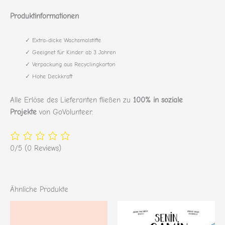
Produktinformationen
✓ Extra-dicke Wachsmalstifte
✓ Geeignet für Kinder ab 3 Jahren
✓ Verpackung aus Recyclingkarton
✓ Hohe Deckkraft
Alle Erlöse des Lieferanten fließen zu
100% in soziale
Projekte
von GoVolunteer.
0/5
(0 Reviews)
Ähnliche Produkte
Dieses
Diese
Produkt
Produ