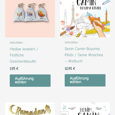
weist
weist
mehrere
mehr
Varianten
Varia
auf.
auf.
Die
Die
Optionen
Optio
können
könn
Aktivitäten
Aktivitäten
auf
auf
Senin Camin Boyama
Hediye keseleri /
der
der
Kitabı / Deine Moschee
Festliche
Produktseite
Produ
– Malbuch
Geschenkbeutel
gewählt
gewäh
12,95
€
1,95
€
werden
werd
Ausführung
Ausführung
wählen
wählen
Diese
Produ