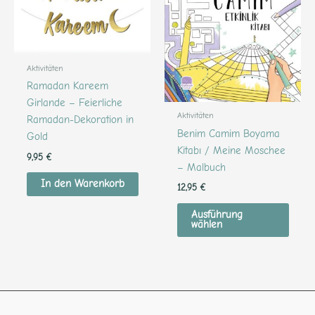
weist
mehr
Varia
auf.
Aktivitäten
Die
Ramadan Kareem
Optio
Girlande – Feierliche
könn
Aktivitäten
Ramadan-Dekoration in
auf
Benim Camim Boyama
Gold
der
Kitabı / Meine Moschee
9,95
€
Produ
– Malbuch
gewäh
In den Warenkorb
12,95
€
werd
Ausführung
wählen