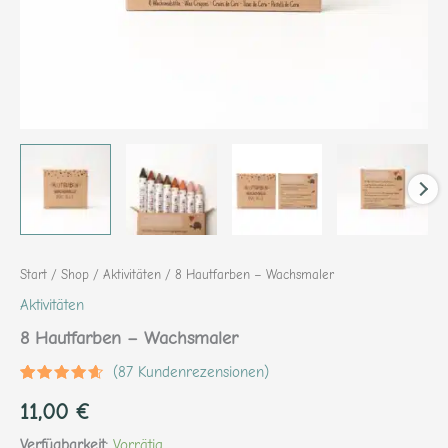
Start
/
Shop
/
Aktivitäten
/ 8 Hautfarben – Wachsmaler
Aktivitäten
8 Hautfarben – Wachsmaler
(
87
Kundenrezensionen)
Bewertet
87
11,00
€
mit
4.38
von 5,
basierend
Verfügbarkeit:
Vorrätig