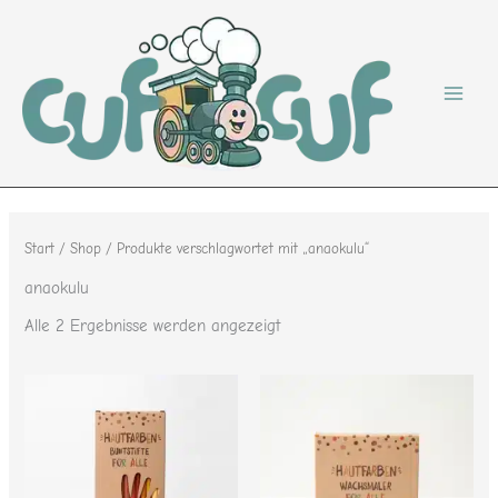
Nach
Zum
Beliebtheit
sortiert
Inhalt
springen
Start
/
Shop
/ Produkte verschlagwortet mit „anaokulu“
anaokulu
Alle 2 Ergebnisse werden angezeigt