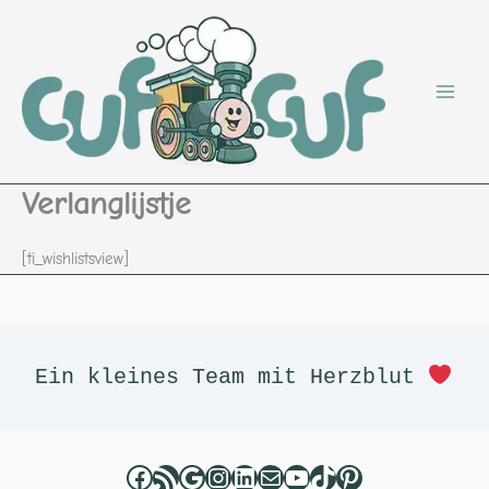
Zum
Inhalt
springen
Verlanglijstje
[ti_wishlistsview]
Facebook
RSS-Feed
Google
Instagram
LinkedIn
E-Mail
YouTube
TikTok
Pinterest
Ein kleines Team mit Herzblut 