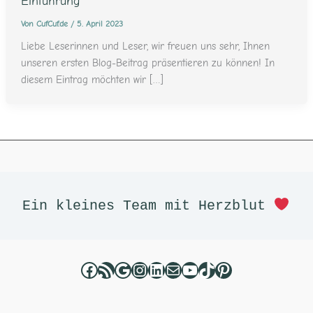
Einführung
Von
CufCuf.de
/
5. April 2023
Liebe Leserinnen und Leser, wir freuen uns sehr, Ihnen
unseren ersten Blog-Beitrag präsentieren zu können! In
diesem Eintrag möchten wir […]
Facebook
RSS-Feed
Google
Instagram
LinkedIn
E-Mail
YouTube
TikTok
Pinterest
Ein kleines Team mit Herzblut 