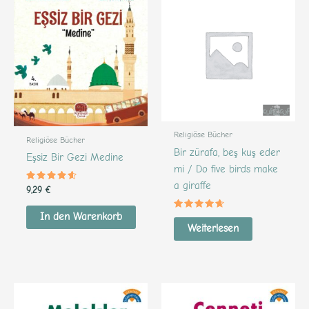
Religiöse Bücher
Religiöse Bücher
Bir zürafa, beş kuş eder
Eşsiz Bir Gezi Medine
mi / Do five birds make
a giraffe
Bewertet
9,29
€
mit
4.39
von 5
In den Warenkorb
Bewertet
mit
Weiterlesen
4.50
von 5