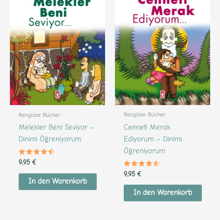
Religiöse Bücher
Religiöse Bücher
Cenneti Merak
Melekler Beni Seviyor –
Ediyorum – Dinimi
Dinimi Öğreniyorum
Öğreniyorum
Bewertet
9,95
€
mit
Bewertet
4.33
9,95
€
mit
von 5
In den Warenkorb
4.38
von 5
In den Warenkorb