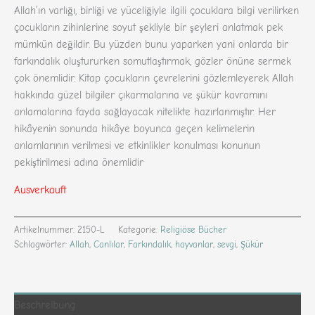
Allah’ın varlığı, birliği ve yüceliğiyle ilgili çocuklara bilgi verilirken
çocukların zihinlerine soyut şekliyle bir şeyleri anlatmak pek
mümkün değildir. Bu yüzden bunu yaparken yani onlarda bir
farkındalık oluştururken somutlaştırmak, gözler önüne sermek
çok önemlidir. Kitap çocukların çevrelerini gözlemleyerek Allah
hakkında güzel bilgiler çıkarmalarına ve şükür kavramını
anlamalarına fayda sağlayacak nitelikte hazırlanmıştır. Her
hikâyenin sonunda hikâye boyunca geçen kelimelerin
anlamlarının verilmesi ve etkinlikler konulması konunun
pekiştirilmesi adına önemlidir
Ausverkauft
Artikelnummer:
2150-L
Kategorie:
Religiöse Bücher
Schlagwörter:
Allah
,
Canlılar
,
Farkındalık
,
hayvanlar
,
sevgi
,
Şükür
Beschreibung