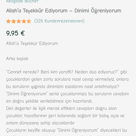
Religiöse Bücher
Allah`a Teşekkür Ediyorum – Dinimi Öğreniyorum
(
326
Kundenrezensionen)
Bewertet
326
9,95
€
mit
4.36
von 5,
basierend
Allah`a Teşekkür Ediyorum
auf
Kundenbewertungen
Arka kapak
“Cennet nerede? Beni kim yarattı? Neden dua ediyoruz?” gibi
çocuklardan gelen zorlu sorulara nasıl cevap vermeliyiz, onlara
bu soruların ışığında dinimizin esaslarını nasıl anlatmalıyız?
“Dinimi Öğreniyorum” serisi çocuklarımıza bu soruların cevabını
en doğru şekilde verilebilmesi için hazırlandı…
Dini değerler ile ilgili merak ettikleri cevapları doğru alan
çocuklar, hayatlarının geri kalanında sağlam bir bakış açısı ve
anlam dünyasına sahip olacaklardır.
Çocukların keyifle okuyup “Dinimi Öğreniyorum” diyecekleri bu