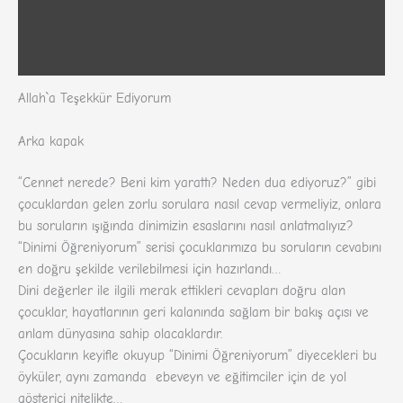
Zusätzliche Informationen
Rezensionen (326)
Allah`a Teşekkür Ediyorum
Arka kapak
“Cennet nerede? Beni kim yarattı? Neden dua ediyoruz?” gibi
çocuklardan gelen zorlu sorulara nasıl cevap vermeliyiz, onlara
bu soruların ışığında dinimizin esaslarını nasıl anlatmalıyız?
“Dinimi Öğreniyorum” serisi çocuklarımıza bu soruların cevabını
en doğru şekilde verilebilmesi için hazırlandı…
Dini değerler ile ilgili merak ettikleri cevapları doğru alan
çocuklar, hayatlarının geri kalanında sağlam bir bakış açısı ve
anlam dünyasına sahip olacaklardır.
Çocukların keyifle okuyup “Dinimi Öğreniyorum” diyecekleri bu
öyküler, aynı zamanda ebeveyn ve eğitimciler için de yol
gösterici nitelikte…