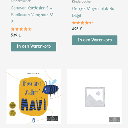
Kinderbücher
Kinderbücher
Canavar Kardeşler 5 –
Gerçek Maymunluk Bu
Bantlasam Yapışmaz Mı
Değil
?
Bewertet
4,95
€
mit
Bewertet
4.38
5,49
€
mit
von 5
In den Warenkorb
4.43
von 5
In den Warenkorb