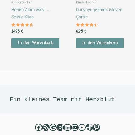
Kinderbücher
Kinderbücher
Benim Adım Mavi –
Dünyayı gezmek isteyen
Sessiz Kitap
Çorap
Bewertet
Bewertet
14,95
€
6,95
€
mit
mit
4.36
4.29
von 5
von 5
In den Warenkorb
In den Warenkorb
Facebook
RSS-Feed
Google
Instagram
LinkedIn
E-Mail
YouTube
TikTok
Pinterest
Ein kleines Team mit Herzblut 