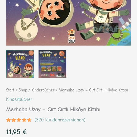
Start
/
Shop
/
Kinderbücher
/ Merhaba Uzay – Cırt Cırtlı Hikâye Kitabı
Kinderbücher
Merhaba Uzay – Cırt Cırtlı Hikâye Kitabı
(
320
Kundenrezensionen)
Bewertet
320
11,95
€
mit
4.43
von 5,