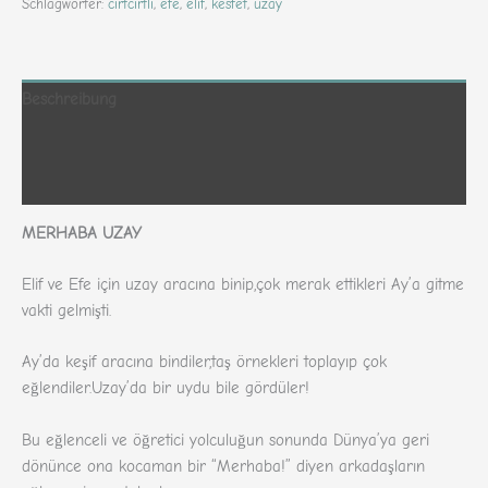
Schlagwörter:
cirtcirtli
,
efe
,
elif
,
kesfet
,
uzay
Beschreibung
Zusätzliche Informationen
Rezensionen (320)
MERHABA UZAY
Elif ve Efe için uzay aracına binip,çok merak ettikleri Ay’a gitme
vakti gelmişti.
Ay’da keşif aracına bindiler,taş örnekleri toplayıp çok
eğlendiler.Uzay’da bir uydu bile gördüler!
Bu eğlenceli ve öğretici yolculuğun sonunda Dünya’ya geri
dönünce ona kocaman bir “Merhaba!” diyen arkadaşların