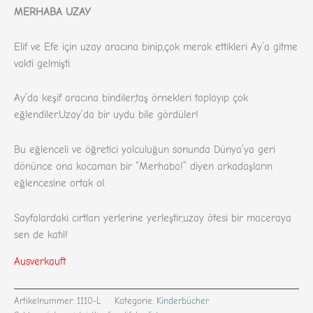
basierend
MERHABA UZAY
auf
Kundenbewertungen
Elif ve Efe için uzay aracına binip,çok merak ettikleri Ay’a gitme
vakti gelmişti.
Ay’da keşif aracına bindiler,taş örnekleri toplayıp çok
eğlendiler.Uzay’da bir uydu bile gördüler!
Bu eğlenceli ve öğretici yolculuğun sonunda Dünya’ya geri
dönünce ona kocaman bir “Merhaba!” diyen arkadaşların
eğlencesine ortak ol.
Sayfalardaki cırtları yerlerine yerleştir,uzay ötesi bir maceraya
sen de katıl!
Ausverkauft
Artikelnummer:
1110-L
Kategorie:
Kinderbücher