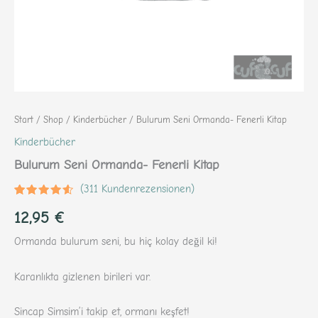
Start
/
Shop
/
Kinderbücher
/ Bulurum Seni Ormanda- Fenerli Kitap
Kinderbücher
Bulurum Seni Ormanda- Fenerli Kitap
(
311
Kundenrezensionen)
Bewertet
311
12,95
€
mit
4.32
von 5,
basierend
Ormanda bulurum seni, bu hiç kolay değil ki!
auf
Kundenbewertungen
Karanlıkta gizlenen birileri var.
Sincap Simsim’i takip et, ormanı keşfet!