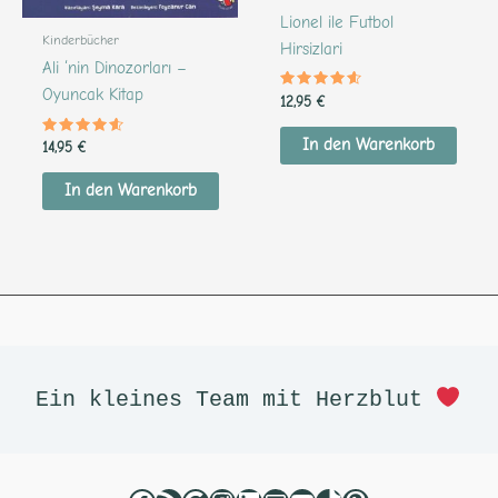
Lionel ile Futbol
Kinderbücher
Hirsizlari
Ali ‘nin Dinozorları –
Oyuncak Kitap
Bewertet
12,95
€
mit
4.45
von 5
In den Warenkorb
Bewertet
14,95
€
mit
4.42
von 5
In den Warenkorb
Facebook
RSS-Feed
Google
Instagram
LinkedIn
E-Mail
YouTube
TikTok
Pinterest
Ein kleines Team mit Herzblut 