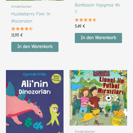
Bantlasam Yapışmaz Mı
Kinderbücher
?
Huckleberry Finn `in
Maceraları
Bewertet
5,49
€
mit
4.43
Bewertet
11,95
€
von 5
In den Warenkorb
mit
4.34
von 5
In den Warenkorb
Kinderbücher