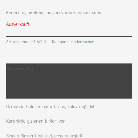
Feneri hiç bırakma, ipuçları yardım edecek sana
Ausverkauft
Artikelnummer:
1042-X
Kategorie:
Kinderbücher
Beschreibung
Zusätzliche Informationen
Rezensionen (311)
Ormanda bulurum seni, bu hiç kolay değil ki!
Karanlıkta gizlenen birileri var.
Sincap Simsim’i takip et, ormanı keşfet!