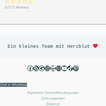
0/5
(0 Reviews)
Facebook
RSS-Feed
Google
Instagram
LinkedIn
E-Mail
YouTube
TikTok
Pinterest
Ein kleines Team mit Herzblut 
Chat in WhatsApp
Allgemeine Geschäftsbedingungen
Zahlungsweisen
Widerruf