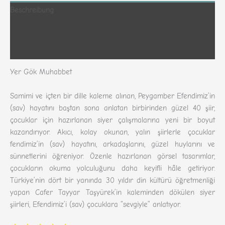
Beschreibung
Zusätzliche Informationen
Rezensionen (227)
Yer Gök Muhabbet
Samimi ve içten bir dille kaleme alınan, Peygamber Efendimiz’in
(sav) hayatını baştan sona anlatan birbirinden güzel 40 şiir,
çocuklar için hazırlanan siyer çalışmalarına yeni bir boyut
kazandırıyor. Akıcı, kolay okunan, yalın şiirlerle çocuklar
fendimiz’in (sav) hayatını, arkadaşlarını, güzel huylarını ve
sünnetlerini öğreniyor. Özenle hazırlanan görsel tasarımlar,
çocukların okuma yolculuğunu daha keyifli hâle getiriyor.
Türkiye’nin dört bir yanında 30 yıldır din kültürü öğretmenliği
yapan Cafer Tayyar Taşyürek’in kaleminden dökülen siyer
şiirleri, Efendimiz’i (sav) çocuklara “sevgiyle” anlatıyor.