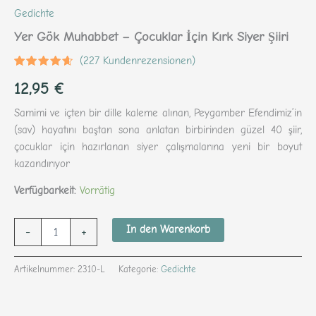
Gedichte
Yer Gök Muhabbet – Çocuklar İçin Kırk Siyer Şiiri
(
227
Kundenrezensionen)
Bewertet
227
12,95
€
mit
4.41
von 5,
basierend
Samimi ve içten bir dille kaleme alınan, Peygamber Efendimiz’in
auf
Kundenbewertungen
(sav) hayatını baştan sona anlatan birbirinden güzel 40 şiir,
çocuklar için hazırlanan siyer çalışmalarına yeni bir boyut
kazandırıyor
Verfügbarkeit:
Vorrätig
In den Warenkorb
-
+
Artikelnummer:
2310-L
Kategorie:
Gedichte