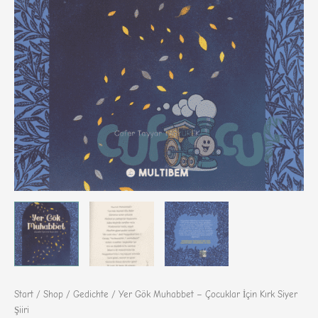
Start
/
Shop
/
Gedichte
/ Yer Gök Muhabbet – Çocuklar İçin Kırk Siyer
Şiiri