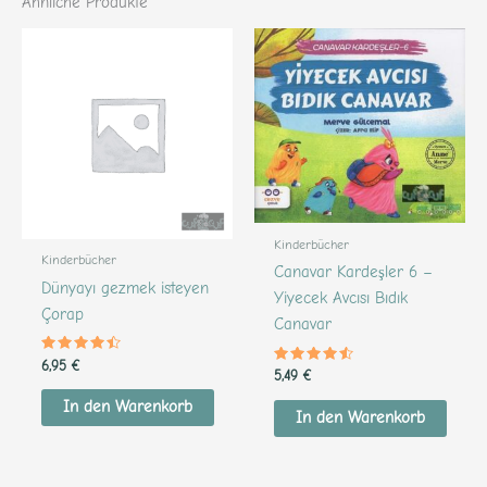
Ähnliche Produkte
Kinderbücher
Kinderbücher
Canavar Kardeşler 6 –
Dünyayı gezmek isteyen
Yiyecek Avcısı Bıdık
Çorap
Canavar
Bewertet
6,95
€
Bewertet
5,49
€
mit
mit
4.29
4.37
von 5
In den Warenkorb
von 5
In den Warenkorb