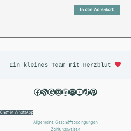
mit
4.34
von 5
In den Warenkorb
Facebook
RSS-Feed
Google
Instagram
LinkedIn
E-Mail
YouTube
TikTok
Pinterest
Ein kleines Team mit Herzblut 
Chat in WhatsApp
Allgemeine Geschäftsbedingungen
Zahlungsweisen