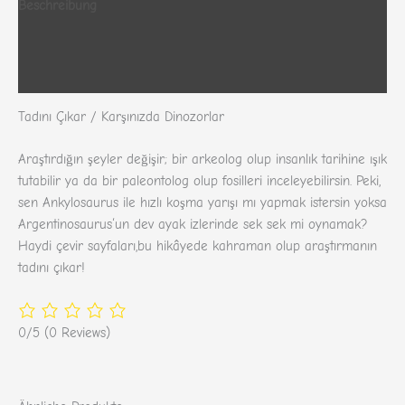
Beschreibung
Zusätzliche Informationen
Rezensionen (0)
Tadını Çıkar / Karşınızda Dinozorlar
Araştırdığın şeyler değişir; bir arkeolog olup insanlık tarihine ışık
tutabilir ya da bir paleontolog olup fosilleri inceleyebilirsin. Peki,
sen Ankylosaurus ile hızlı koşma yarışı mı yapmak istersin yoksa
Argentinosaurus‘un dev ayak izlerinde sek sek mi oynamak?
Haydi çevir sayfaları,bu hikâyede kahraman olup araştırmanın
tadını çıkar!
0/5
(0 Reviews)