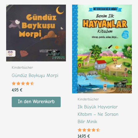
Kinderbücher
Gündüz Baykuşu Morpi
Bewertet
4,95
€
mit
4.36
Kinderbücher
von 5
In den Warenkorb
Ilk Büyük Hayvanlar
Kitabım – Ne Sorsan
Bilir Minik
Bewertet
14,95
€