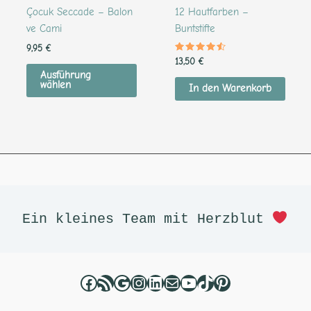
auf
Çocuk Seccade – Balon
12 Hautfarben –
der
ve Cami
Buntstifte
Produktseite
9,95
€
gewählt
Bewertet
13,50
€
mit
werden
Ausführung
4.36
wählen
von 5
In den Warenkorb
Facebook
RSS-Feed
Google
Instagram
LinkedIn
E-Mail
YouTube
TikTok
Pinterest
Ein kleines Team mit Herzblut 