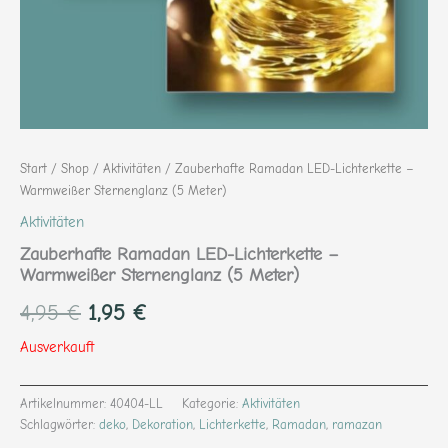
Start
/
Shop
/
Aktivitäten
/ Zauberhafte Ramadan LED-Lichterkette –
Warmweißer Sternenglanz (5 Meter)
Aktivitäten
Zauberhafte Ramadan LED-Lichterkette –
Warmweißer Sternenglanz (5 Meter)
4,95
€
1,95
€
Ausverkauft
Artikelnummer:
40404-LL
Kategorie:
Aktivitäten
Schlagwörter:
deko
,
Dekoration
,
Lichterkette
,
Ramadan
,
ramazan