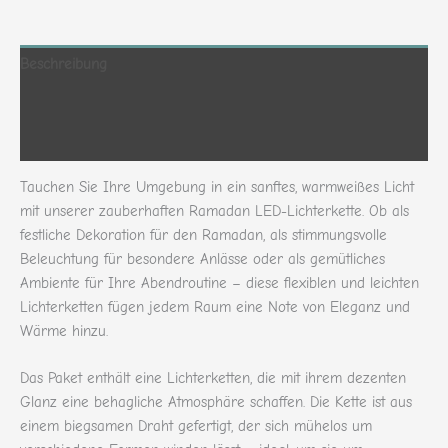
Beschreibung
Zusätzliche Informationen
Rezensionen (0)
Tauchen Sie Ihre Umgebung in ein sanftes, warmweißes Licht
mit unserer zauberhaften Ramadan LED-Lichterkette. Ob als
festliche Dekoration für den Ramadan, als stimmungsvolle
Beleuchtung für besondere Anlässe oder als gemütliches
Ambiente für Ihre Abendroutine – diese flexiblen und leichten
Lichterketten fügen jedem Raum eine Note von Eleganz und
Wärme hinzu.
Das Paket enthält eine Lichterketten, die mit ihrem dezenten
Glanz eine behagliche Atmosphäre schaffen. Die Kette ist aus
einem biegsamen Draht gefertigt, der sich mühelos um