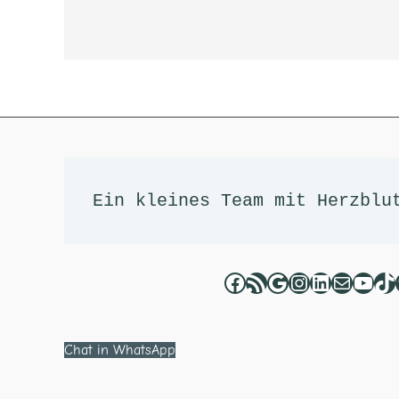
Facebook
RSS-Feed
Google
Instagram
LinkedIn
E-Mail
YouT
Ti
Ein kleines Team mit Herzblu
Chat in WhatsApp