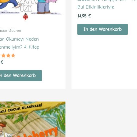
Bul Etkinlikleriyle
14,95
€
In den Warenkorb
giöse Bücher
’an Okumayı Neden
enmeliyim? 4. Kitap
ertet
5
€
4
 5
n den Warenkorb