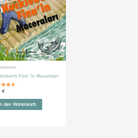
erbücher
kleberry Finn `in Maceraları
ertet
5
€
4
 5
n den Warenkorb