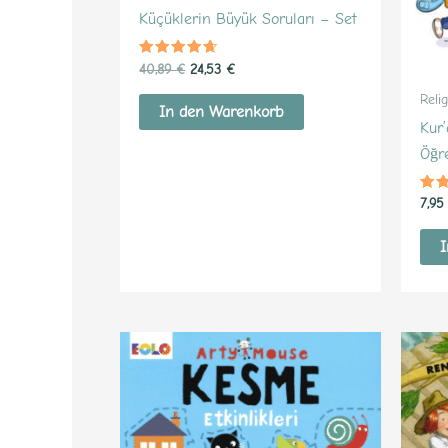
Küçüklerin Büyük Soruları – Set
Bewertet
40,89
€
24,53
€
mit
4.37
Reli
von 5
In den Warenkorb
Kur
Öğr
Bew
7,9
mit
4.3
von
I