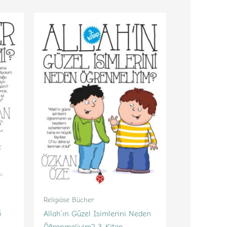
Religiöse Bücher
.
Allah’ın Güzel Isimlerini Neden