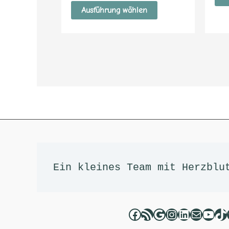
4.43
von 5
Ausführung wählen
Facebook
RSS-Feed
Google
Instagram
LinkedIn
E-Mail
YouT
Ti
Ein kleines Team mit Herzblu