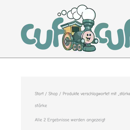
Nach
Zum
Beliebtheit
Inhalt
sortiert
springen
Start
/
Shop
/ Produkte verschlagwortet mit „stärk
stärke
Alle 2 Ergebnisse werden angezeigt