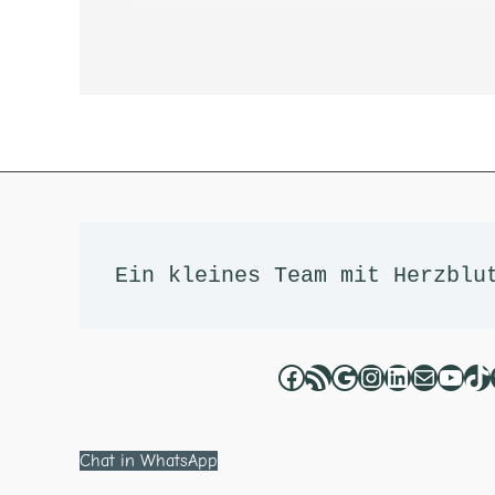
Facebook
RSS-Feed
Google
Instagram
LinkedIn
E-Mail
YouT
Ti
Ein kleines Team mit Herzblu
Chat in WhatsApp