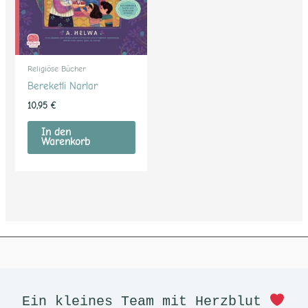
Religiöse Bücher
Bereketli Narlar
10,95
€
In den
Warenkorb
Facebook
RSS-Feed
Google
Instagram
LinkedIn
E-Mail
YouTube
TikTok
Pinterest
Ein kleines Team mit Herzblut 