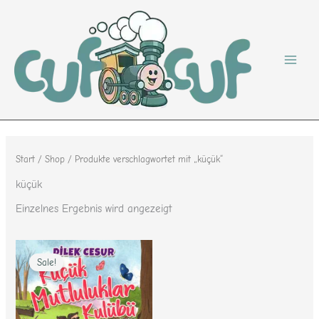
Zum
Inhalt
springen
Start
/
Shop
/ Produkte verschlagwortet mit „küçük“
küçük
Einzelnes Ergebnis wird angezeigt
Ursprünglicher
Aktueller
Preis
Preis
Sale!
war:
ist:
10,95 €
9,95 €.