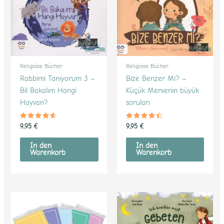
Religiöse Bücher
Religiöse Bücher
Rabbimi Tanıyorum 3 –
Bize Benzer Mi? –
Bil Bakalım Hangi
Küçük Mervenin büyük
Hayvan?
soruları
Bewertet
Bewertet
9,95
€
9,95
€
mit
mit
4.41
4.32
von 5
von 5
In den
In den
Warenkorb
Warenkorb
Dieses
Produkt
weist