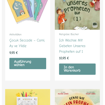
mehrere
Varianten
auf.
Die
Optionen
können
Religiöse Bücher
Aktivitäten
auf
Ich Wachse Mit
Çocuk Seccade – Cami,
der
Gebeten Unseres
Ay ve Yildiz
Produktseite
Propheten auf 1
9,95
€
gewählt
10,95
€
werden
Ausführung
wählen
In den
Warenkorb