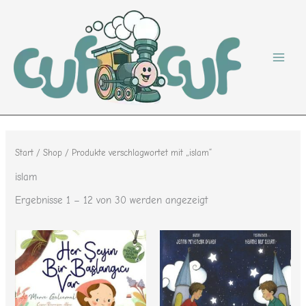
Nach
Zum
Beliebtheit
sortiert
Inhalt
springen
Start
/
Shop
/ Produkte verschlagwortet mit „islam“
islam
Ergebnisse 1 – 12 von 30 werden angezeigt