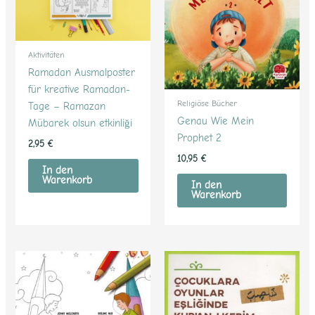
Aktivitäten
Ramadan Ausmalposter
für kreative Ramadan-
Religiöse Bücher
Tage – Ramazan
Genau Wie Mein
Mübarek olsun etkinliği
Prophet 2
2,95
€
10,95
€
In den
Warenkorb
In den
Warenkorb
Dieses
Produkt
weist
mehrere