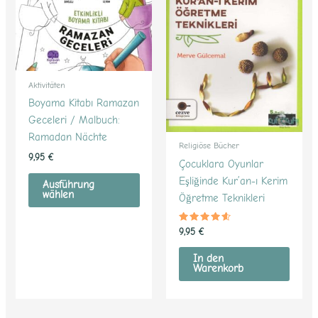
Varianten
auf.
Die
Optionen
können
Aktivitäten
auf
Boyama Kitabı Ramazan
der
Geceleri / Malbuch:
Produktseite
Ramadan Nächte
Religiöse Bücher
gewählt
9,95
€
Çocuklara Oyunlar
werden
Eşliğinde Kur’an-ı Kerim
Ausführung
wählen
Öğretme Teknikleri
Bewertet
9,95
€
mit
4.40
von 5
In den
Warenkorb