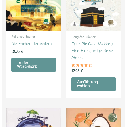
Varian
auf.
Die
Optio
könne
Religiöse Bücher
Religiöse Bücher
auf
Die Farben Jerusalems
Eşsiz Bir Gezi Mekke /
der
Eine Einzigartige Reise
10,95
€
Produk
Mekka
gewäh
In den
Warenkorb
werde
Bewertet
12,95
€
mit
4.30
von 5
Ausführung
wählen