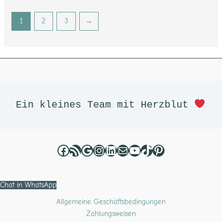
1
2
3
→
Facebook
RSS-Feed
Google
Instagram
LinkedIn
E-Mail
YouTube
TikTok
Pinterest
Ein kleines Team mit Herzblut 
Chat in WhatsApp
Allgemeine Geschäftsbedingungen
Zahlungsweisen