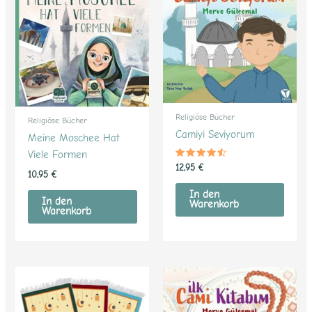
Religiöse Bücher
Religiöse Bücher
Camiyi Seviyorum
Meine Moschee Hat
Viele Formen
Bewertet
12,95
€
mit
10,95
€
4.37
von 5
In den
In den
Warenkorb
Warenkorb
Dieses
Produkt
weist