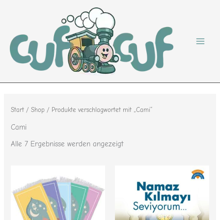
Nach
Zum
Beliebtheit
sortiert
Inhalt
springen
Start
/
Shop
/ Produkte verschlagwortet mit „Cami“
Cami
Alle 7 Ergebnisse werden angezeigt
Dieses
Produkt
weist
mehrere
Varianten