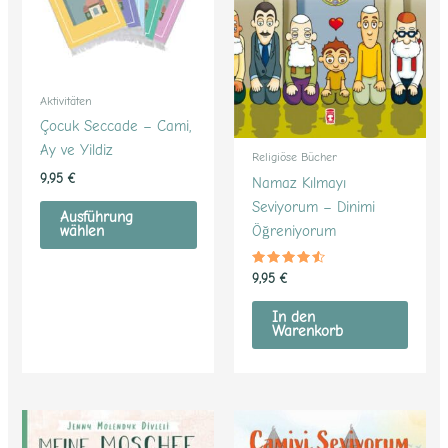
auf.
Die
Optionen
können
Aktivitäten
auf
Çocuk Seccade – Cami,
der
Ay ve Yildiz
Religiöse Bücher
Produktseite
9,95
€
Namaz Kılmayı
gewählt
Seviyorum – Dinimi
werden
Ausführung
Öğreniyorum
wählen
Bewertet
9,95
€
mit
4.38
von 5
In den
Warenkorb