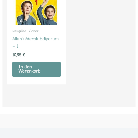
Religiöse Bücher
Allah’ı Merak Ediyorum
– 1
10,95
€
In den
Warenkorb
Facebook
RSS-Feed
Google
Instagram
LinkedIn
E-Mail
YouTube
TikTok
Pinterest