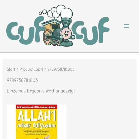
Zum
Inhalt
springen
Start
/ Produkt ISBN / 9789758781805
9789758781805
Einzelnes Ergebnis wird angezeigt