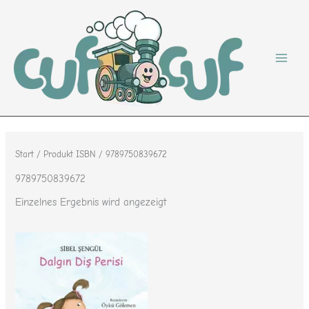
Zum
Inhalt
springen
Start
/ Produkt ISBN / 9789750839672
9789750839672
Einzelnes Ergebnis wird angezeigt