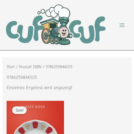
Zum
Inhalt
springen
Start
/ Produkt ISBN / 9786259844305
9786259844305
Einzelnes Ergebnis wird angezeigt
Ursprünglicher
Aktueller
Preis
Preis
Sale!
war:
ist:
14,95 €
6,00 €.