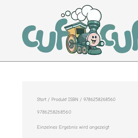
Zum
Inhalt
springen
Start
/ Produkt ISBN / 9786258268560
9786258268560
Einzelnes Ergebnis wird angezeigt