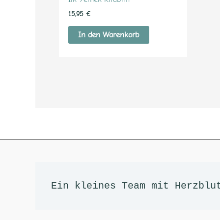
15,95
€
In den Warenkorb
Facebook
RSS-Feed
Google
Instagram
LinkedIn
E-Mail
YouT
Ti
Ein kleines Team mit Herzblu