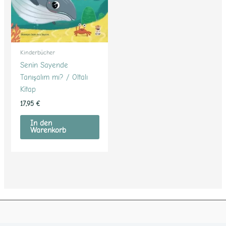
Kinderbücher
Senin Sayende
Tanışalım mı? / Oltalı
Kitap
17,95
€
In den
Warenkorb
Facebook
RSS-Feed
Google
Instagram
LinkedIn
E-Mail
YouTube
TikTok
Pinterest