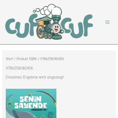
Zum
Inhalt
springen
Start
/ Produkt ISBN / 9786258082456
9786258082456
Einzelnes Ergebnis wird angezeigt