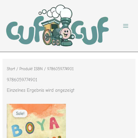
Zum
Inhalt
springen
Start
/ Produkt ISBN / 9786059774901
9786059774901
Einzelnes Ergebnis wird angezeigt
Ursprünglicher
Aktueller
Preis
Preis
Sale!
war:
ist:
12,95 €
6,95 €.