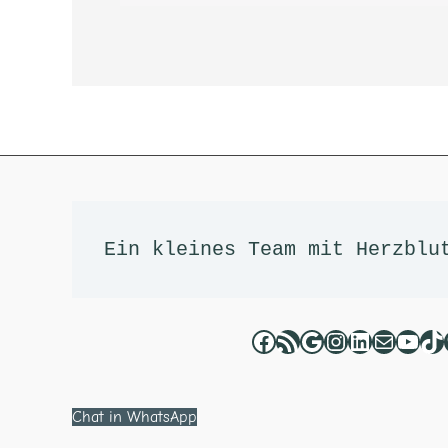
Facebook
RSS-Feed
Google
Instagram
LinkedIn
E-Mail
YouT
Ti
Ein kleines Team mit Herzblu
Chat in WhatsApp