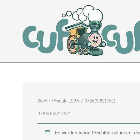
Zum
Inhalt
springen
Start
/ Produkt ISBN / 9786058217621
9786058217621
Es wurden keine Produkte gefunden, di