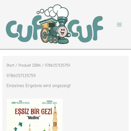
Zum
Inhalt
springen
Start
/ Produkt ISBN / 9786057135759
9786057135759
Einzelnes Ergebnis wird angezeigt