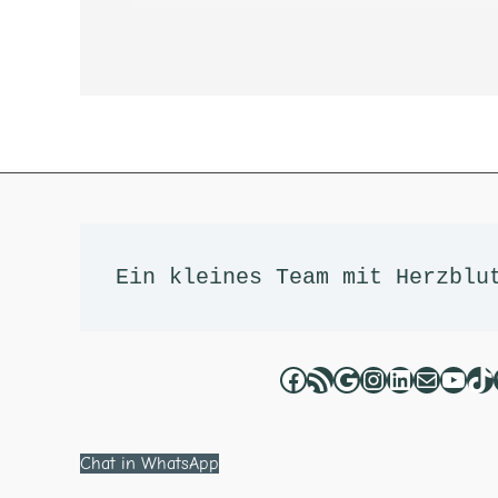
Facebook
RSS-Feed
Google
Instagram
LinkedIn
E-Mail
YouT
Ti
Ein kleines Team mit Herzblu
Chat in WhatsApp