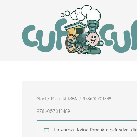
Zum
Inhalt
springen
Start
/ Produkt ISBN / 9786057018489
9786057018489
Es wurden keine Produkte gefunden, di