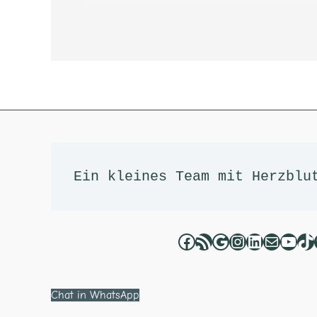
Facebook
RSS-Feed
Google
Instagram
LinkedIn
E-Mail
YouT
Ti
Ein kleines Team mit Herzblu
Chat in WhatsApp