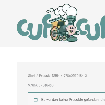
Zum
Inhalt
springen
Start
/ Produkt ISBN / 9786057018410
9786057018410
Es wurden keine Produkte gefunden, di