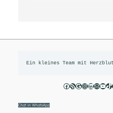
Facebook
RSS-Feed
Google
Instagram
LinkedIn
E-Mail
YouT
Ti
Ein kleines Team mit Herzblu
Chat in WhatsApp