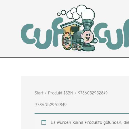
Zum
Inhalt
springen
Start
/ Produkt ISBN / 9786052952849
9786052952849
Es wurden keine Produkte gefunden, di