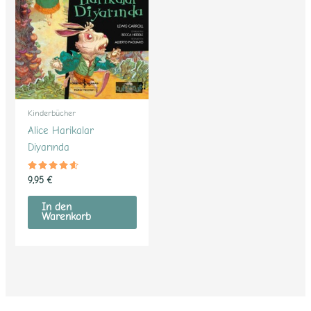
Kinderbücher
Alice Harikalar
Diyarında
Bewertet
9,95
€
mit
4.38
von 5
In den
Warenkorb