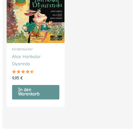
Kinderbücher
Alice Harikalar
Diyarında
Bewertet
9,95
€
mit
4.38
von 5
In den
Warenkorb