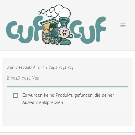
Zum
Inhalt
springen
Start
/ Produkt Alter / 2 Yaş,3 Yaş,1 Yaş
2 Yaş,3 Yaş,1 Yaş
Es wurden keine Produkte gefunden, die deiner
Auswahl entsprechen.